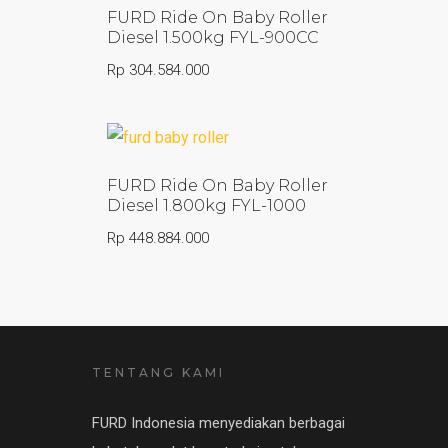
FURD Ride On Baby Roller
Diesel 1.500kg FYL-900CC
Rp
304.584.000
FURD Ride On Baby Roller
Diesel 1.800kg FYL-1000
Rp
448.884.000
TENTANG KAMI
FURD Indonesia menyediakan berbagai