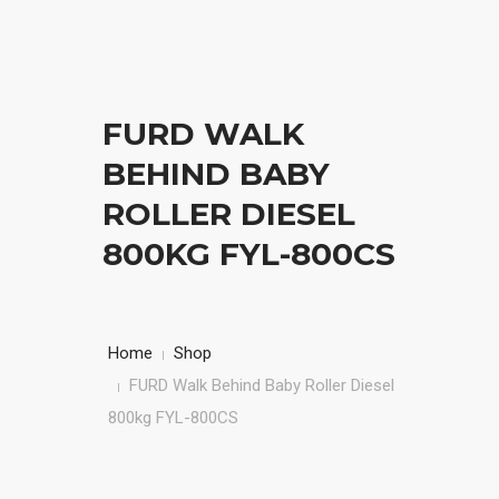
BERANDA
FURD WALK
ABOUT US
BEHIND BABY
PRODUK
ROLLER DIESEL
800KG FYL-800CS
KONTAK
CAREERS
Home
Shop
FURD Walk Behind Baby Roller Diesel
800kg FYL-800CS