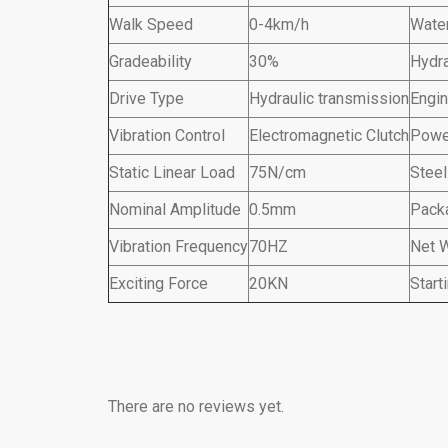
Walk Speed
0-4km/h
Water
Gradeability
30%
Hydra
Drive Type
Hydraulic transmission
Engi
Vibration Control
Electromagnetic Clutch
Powe
Static Linear Load
75N/cm
Steel
Nominal Amplitude
0.5mm
Pack
Vibration Frequency
70HZ
Net 
Exciting Force
20KN
Start
There are no reviews yet.