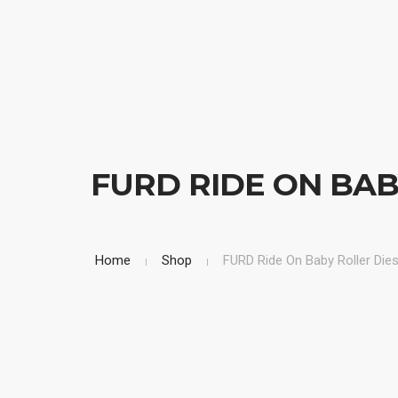
FURD RIDE ON BABY
Home
Shop
FURD Ride On Baby Roller Die