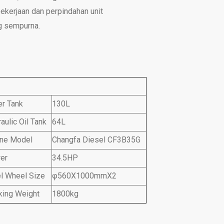
ekerjaan dan perpindahan unit
g sempurna.
r Tank
130L
aulic Oil Tank
64L
ine Model
Changfa Diesel CF3B35G
er
34.5HP
l Wheel Size
φ560X1000mmX2
king Weight
1800kg