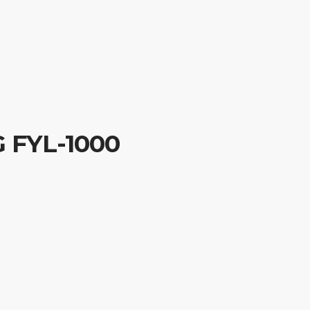
UT US
PRODUK
KONTAK
CAREERS
 FYL-1000