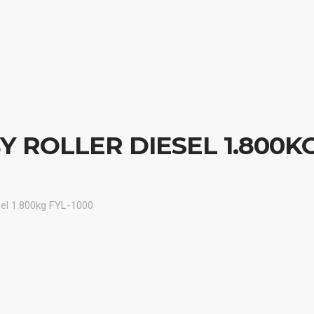
BERANDA
ABO
 ROLLER DIESEL 1.800KG
sel 1.800kg FYL-1000