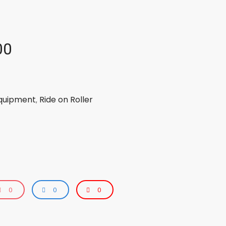
00
quipment
Ride on Roller
,
0
0
0