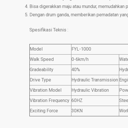
Bisa digerakkan maju atau mundur, memudahkan p
Dengan drum ganda, memberikan pemadatan yan
Spesifikasi Teknis :
Model
FYL-1000
Walk Speed
0-6km/h
Wate
Gradeability
40%
Hydr
Drive Type
Hydraulic Transmission
Eng
Vibration Model
Hydraulic Vibration
Pow
Vibration Frequency
60HZ
Stee
Exciting Force
30KN
Wor