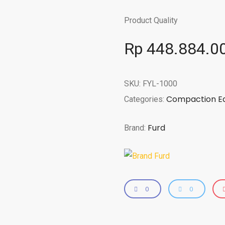
Product Quality
Rp
448.884.0
SKU:
FYL-1000
Compaction E
Categories:
Furd
Brand:
0
0