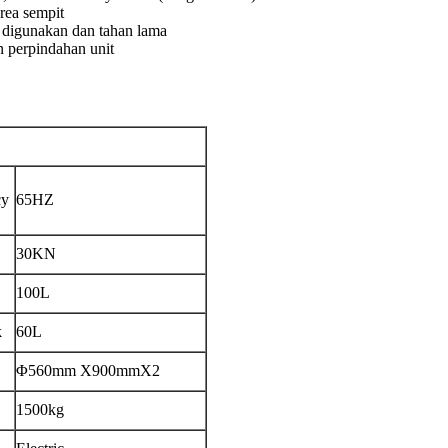
rea sempit
h digunakan dan tahan lama
 perpindahan unit
cy
65HZ
30KN
100L
k
60L
Φ560mm X900mmX2
1500kg