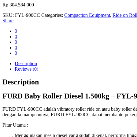
Rp
304.584.000
SKU:
FYL-900CC
Categories:
Compaction Equipment
,
Ride on Roll
Share
0
0
0
0
0
Description
Reviews (0)
Description
FURD Baby Roller Diesel 1.500kg – FYL
FURD FYL-900CC adalah vibratory roller ride on atau baby roller den
dengan kemampuannya, FURD FYL-900CC dapat membantu pekerjaan and
Fitur Utama :
Menggunakan mesin diesel yang sudah dikenal, performa tinggi