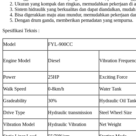
Ukuran yang kompak dan ringkas, memudahkan pekerjaan di a
Sistem hidraulik yang berkualitas dan dapat diandalkan, muda
Bisa digerakkan maju atau mundur, memudahkan pekerjaan dan
Dengan drum ganda, memberikan pemadatan yang sempurna.
Spesifikasi Teknis :
Model
FYL-900CC
Engine Model
Diesel
Vibration Frequen
Power
25HP
Exciting Force
Walk Speed
0-8km/h
Water Tank
Gradeability
30%
Hydraulic Oil Tan
Drive Type
Hydraulic transmission
Steel Wheel Size
Vibration Model
Hydraulic Vibration
Net Weight