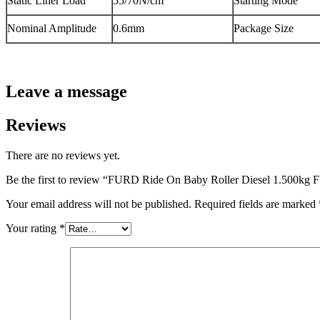
Static Liner Load
55/70N/cm
Starting Mode
Nominal Amplitude
0.6mm
Package Size
Leave a message
Reviews
There are no reviews yet.
Be the first to review “FURD Ride On Baby Roller Diesel 1.500k
Your email address will not be published.
Required fields are marked
Your rating
*